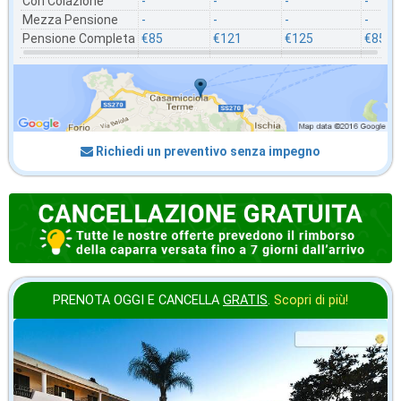
Con Colazione
-
-
-
-
Mezza Pensione
-
-
-
-
Pensione Completa
€85
€121
€125
€85
Richiedi un preventivo senza impegno
PRENOTA OGGI E CANCELLA
GRATIS
.
Scopri di più!
in offerta da
52
€
,71