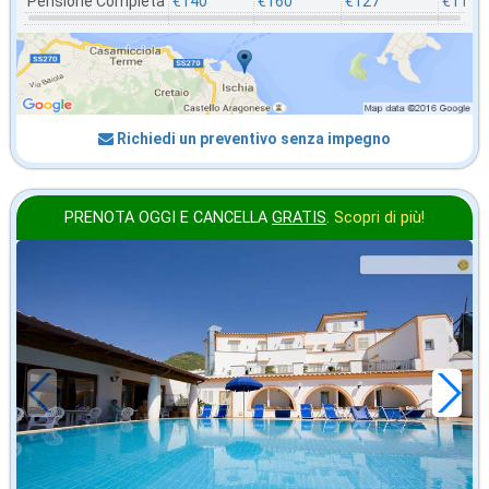
Pensione Completa
€140
€160
€127
€117
Richiedi un preventivo senza impegno
PRENOTA OGGI E CANCELLA
GRATIS
.
Scopri di più!
in offerta da
28
€
,43
a notte