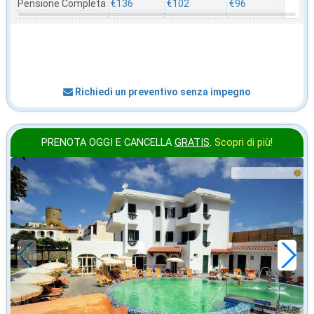
Pensione Completa
€136
€102
€96
Richiedi un preventivo senza impegno
PRENOTA OGGI E CANCELLA
GRATIS
.
Scopri di più!
in offerta da
55
€
,00
a notte