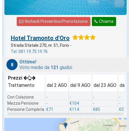
Richiedi Preventivo/Prenotazione
Chiama
Hotel Tramonto d'Oro
Strada Statale 270, nr. 51, Forio -
Tel. 081.19.75.19.76
Ottimo!
8
Voto medio da
121
giudizi
Prezzi
Trattamento
dal 2 AGO
dal 9 AGO
dal 23 AGO
dal 3
Con Colazione
-
-
-
-
Mezza Pensione
-
€104
-
-
Pensione Completa
€71
€114
€85
€57