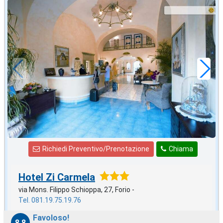
in offerta da
46
€
,71
a notte
Richiedi Preventivo/Prenotazione
Chiama
Hotel Zi Carmela
via Mons. Filippo Schioppa, 27, Forio -
Tel. 081.19.75.19.76
Favoloso!
8,8