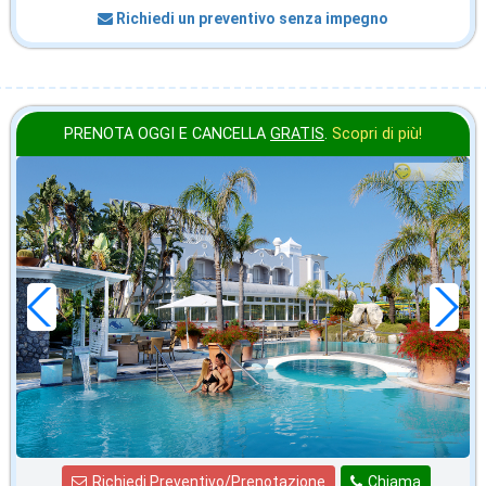
Richiedi un preventivo senza impegno
PRENOTA OGGI E CANCELLA
GRATIS
.
Scopri di più!
in offerta da
70
€
,00
a notte
Richiedi Preventivo/Prenotazione
Chiama