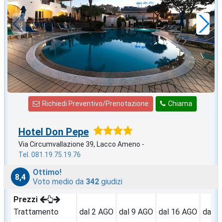
a notte
Richiedi Preventivo/Prenotazione
Chiama
Hotel Don Pepe
Via Circumvallazione 39, Lacco Ameno -
Tel. 081.19.75.19.76
Ottimo!
8,4
Voto medio da
342
giudizi
Prezzi
Trattamento
dal 2 AGO
dal 9 AGO
dal 16 AGO
dal 2