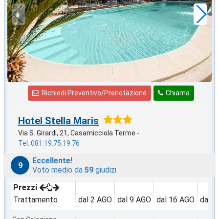
a notte
Richiedi Preventivo/Prenotazione
Chiama
Hotel Stella Maris
Via S. Girardi, 21, Casamicciola Terme -
Tel. 081.19.75.19.76
Eccellente!
9
Voto medio da
59
giudizi
Prezzi
Trattamento
dal 2 AGO
dal 9 AGO
dal 16 AGO
dal 2