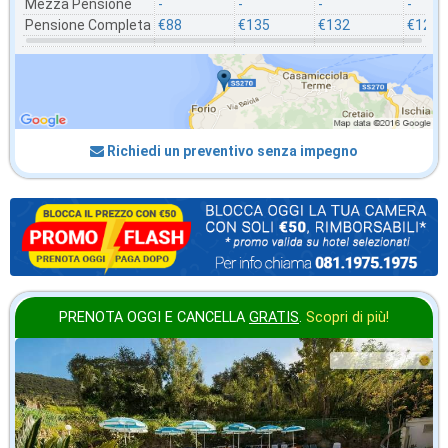
Mezza Pensione
-
-
-
-
Pensione Completa
€88
€135
€132
€121
Richiedi un preventivo senza impegno
PRENOTA OGGI E CANCELLA
GRATIS
.
Scopri di più!
in offerta da
49
€
,86