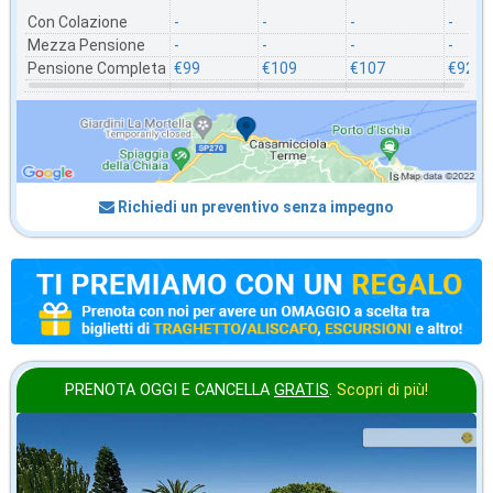
Con Colazione
-
-
-
-
Mezza Pensione
-
-
-
-
Pensione Completa
€99
€109
€107
€92
Richiedi un preventivo senza impegno
PRENOTA OGGI E CANCELLA
GRATIS
.
Scopri di più!
in offerta da