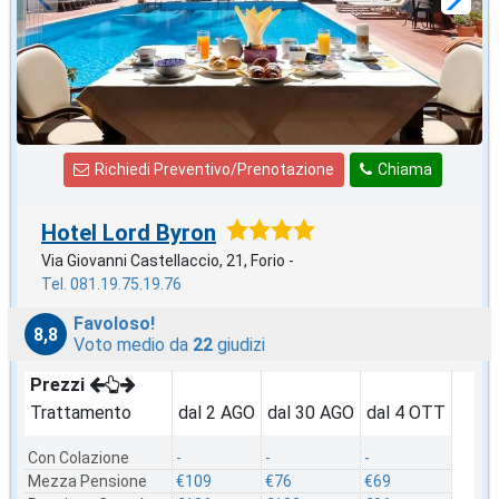
Richiedi Preventivo/Prenotazione
Chiama
Hotel Lord Byron
Via Giovanni Castellaccio, 21, Forio -
Tel. 081.19.75.19.76
Favoloso!
8,8
Voto medio da
22
giudizi
Prezzi
Trattamento
dal 2 AGO
dal 30 AGO
dal 4 OTT
Con Colazione
-
-
-
Mezza Pensione
€109
€76
€69