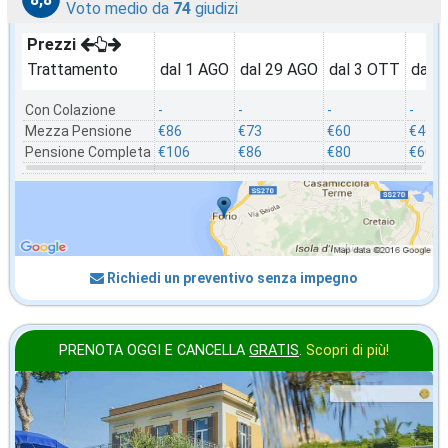
Voto medio da
74
giudizi
Prezzi
Trattamento
dal 1 AGO
dal 29 AGO
dal 3 OTT
dal 
Con Colazione
-
-
-
-
Mezza Pensione
€86
€73
€60
€46
Pensione Completa
€106
€86
€80
€60
Richiedi un preventivo senza impegno
PRENOTA OGGI E CANCELLA
GRATIS
.
Scopri di più!
in offerta da