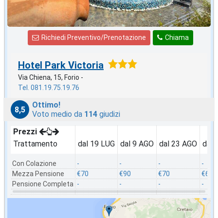
Richiedi Preventivo/Prenotazione
Chiama
Hotel Park Victoria
Via Chiena, 15, Forio -
Tel. 081.19.75.19.76
Ottimo!
8,5
Voto medio da
114
giudizi
Prezzi
Trattamento
dal 19 LUG
dal 9 AGO
dal 23 AGO
dal 
Con Colazione
-
-
-
-
Mezza Pensione
€70
€90
€70
€60
Pensione Completa
-
-
-
-