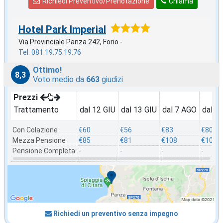
Richiedi Preventivo/Prenotazione
Chiama
Hotel Park Imperial
Via Provinciale Panza 242, Forio -
Tel. 081.19.75.19.76
Ottimo!
8,3
Voto medio da
663
giudizi
Prezzi
Trattamento
dal 12 GIU
dal 13 GIU
dal 7 AGO
dal 8
Con Colazione
€60
€56
€83
€80
Mezza Pensione
€85
€81
€108
€105
Pensione Completa
-
-
-
-
Richiedi un preventivo senza impegno