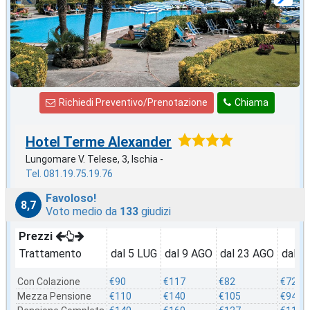
Richiedi Preventivo/Prenotazione
Chiama
Hotel Terme Alexander
Lungomare V. Telese, 3, Ischia -
Tel. 081.19.75.19.76
Favoloso!
8,7
Voto medio da
133
giudizi
Prezzi
Trattamento
dal 5 LUG
dal 9 AGO
dal 23 AGO
dal 3
Con Colazione
€90
€117
€82
€72
Mezza Pensione
€110
€140
€105
€94