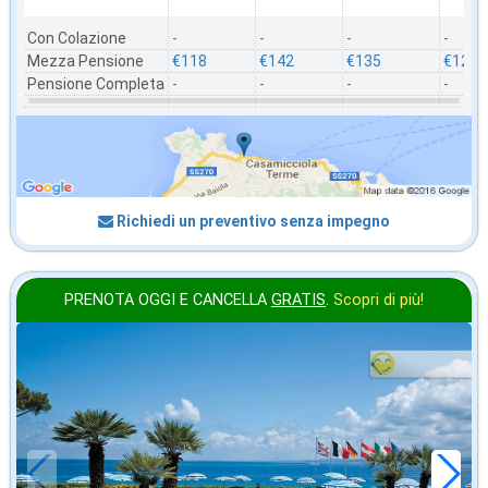
Con Colazione
-
-
-
-
Mezza Pensione
€118
€142
€135
€128
Pensione Completa
-
-
-
-
Richiedi un preventivo senza impegno
PRENOTA OGGI E CANCELLA
GRATIS
.
Scopri di più!
in offerta da
56
€
,00
a notte