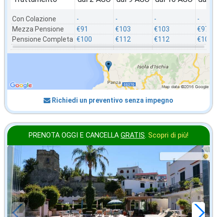
Con Colazione
-
-
-
-
Mezza Pensione
€91
€103
€103
€97
Pensione Completa
€100
€112
€112
€106
Richiedi un preventivo senza impegno
PRENOTA OGGI E CANCELLA
GRATIS
.
Scopri di più!
in offerta da
69
€
,00
a notte