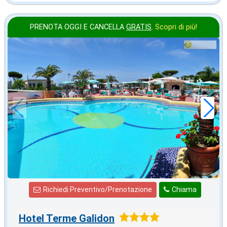
PRENOTA OGGI E CANCELLA
GRATIS
.
Scopri di più!
in offerta da
49
€
,05
a notte
Richiedi Preventivo/Prenotazione
Chiama
Hotel Terme Galidon