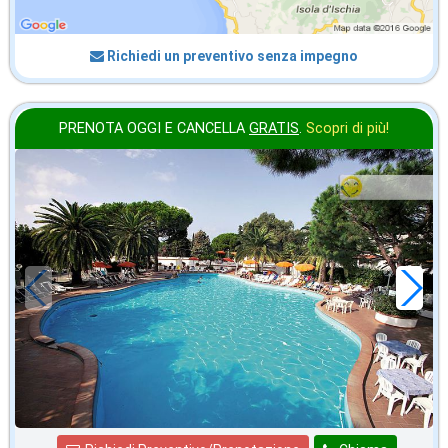
Richiedi un preventivo senza impegno
PRENOTA OGGI E CANCELLA
GRATIS
.
Scopri di più!
in offerta da
45
€
,00
a notte