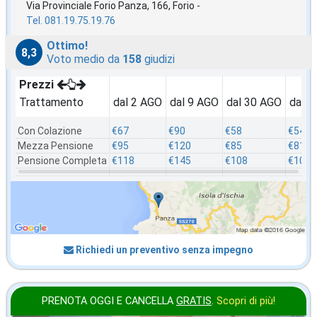
Via Provinciale Forio Panza, 166, Forio -
Tel. 081.19.75.19.76
Ottimo!
8,3
Voto medio da
158
giudizi
Prezzi
Trattamento
dal 2 AGO
dal 9 AGO
dal 30 AGO
dal 2
Con Colazione
€67
€90
€58
€54
Mezza Pensione
€95
€120
€85
€81
Pensione Completa
€118
€145
€108
€103
Richiedi un preventivo senza impegno
PRENOTA OGGI E CANCELLA
GRATIS
.
Scopri di più!