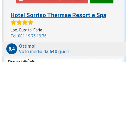
Hotel Sorriso Thermae Resort e Spa
Loc. Cuotto, Forio -
Tel. 081.19.75.19.76
Ottimo!
8,4
Voto medio da
640
giudizi
Prezzi
Trattamento
dal 2 AGO
dal 9 AGO
dal 16 AGO
dal 2
Con Colazione
€96
€116
€107
€96
Mezza Pensione
€121
€141
€132
€121
Pensione Completa
€146
€165
€157
€146