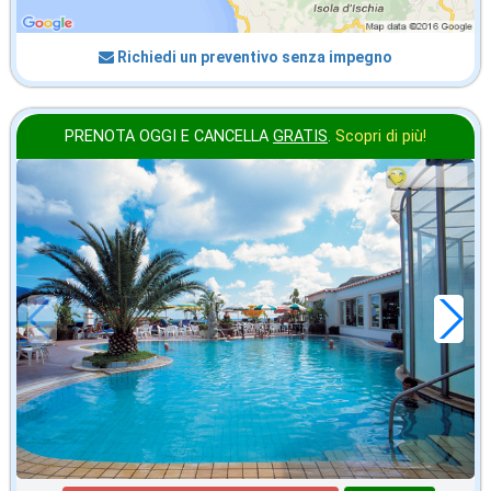
Richiedi un preventivo senza impegno
PRENOTA OGGI E CANCELLA
GRATIS
.
Scopri di più!
in offerta da
28
€
,43
a notte