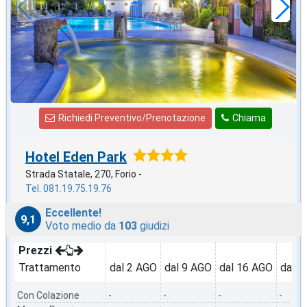
Richiedi Preventivo/Prenotazione
Chiama
Hotel Eden Park
Strada Statale, 270, Forio -
Tel. 081.19.75.19.76
Eccellente!
9,1
Voto medio da
103
giudizi
Prezzi
Trattamento
dal 2 AGO
dal 9 AGO
dal 16 AGO
dal 2
Con Colazione
-
-
-
-