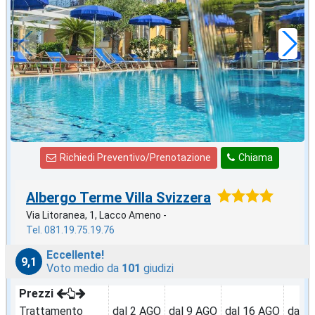
71
€
,29
a notte
Richiedi Preventivo/Prenotazione
Chiama
Albergo Terme Villa Svizzera
Via Litoranea, 1, Lacco Ameno -
Tel. 081.19.75.19.76
Eccellente!
9,1
Voto medio da
101
giudizi
Prezzi
Trattamento
dal 2 AGO
dal 9 AGO
dal 16 AGO
dal 2