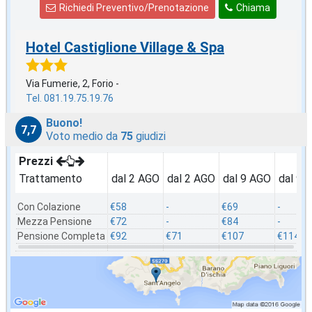
Richiedi Preventivo/Prenotazione
Chiama
Hotel Castiglione Village & Spa
Via Fumerie, 2, Forio -
Tel. 081.19.75.19.76
Buono!
7,7
Voto medio da
75
giudizi
Prezzi
Trattamento
dal 2 AGO
dal 2 AGO
dal 9 AGO
dal 9 
Con Colazione
€58
-
€69
-
Mezza Pensione
€72
-
€84
-
Pensione Completa
€92
€71
€107
€114